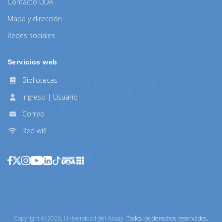
Contacto UDA
Mapa y dirección
Redes sociales
Servicios web
Bibliotecas
Ingreso | Usuario
Correo
Red wifi
Copyright ©
2026
,
Universidad del Azuay
. Todos los derechos reservados.