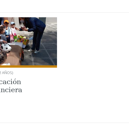
 (2 AÑOS)
cación
anciera