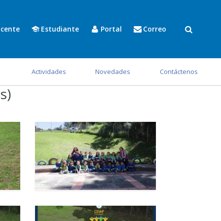
cente
Estudiante
Portal
Correo
s
Actividades
Novedades
Contáctenos
s)