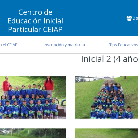
Centro de
Do
Educación Inicial
Particular CEIAP
n el CEIAP
Inscripción y matrícula
Tips Educativo
Inicial 2 (4 año